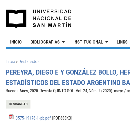
Pasar al contenido principal
UNIVERSIDAD NACIONAL DE S
INICIO
BIBLIOGRAFÍAS
INSTITUCIONAL
LINKS
SE ENCUENTRA USTED AQUÍ
Inicio
»
Destacados
PEREYRA, DIEGO E Y GONZÁLEZ BOLLO, HE
ESTADÍSTICOS DEL ESTADO ARGENTINO BA
Buenos Aires, 2020. Revista QUINTO SOL. Vol. 24, Núm. 2 (2020): mayo / 
DESCARGAS
3575-19176-1-pb.pdf
[PDF,688KB]