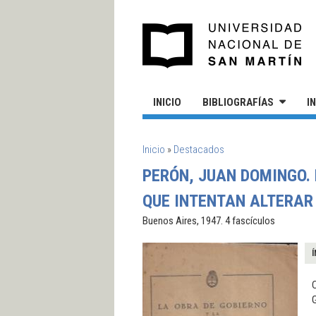
Pasar al contenido principal
UN
INICIO
BIBLIOGRAFÍAS
I
SE ENCUENTRA USTED AQUÍ
Inicio
»
Destacados
PERÓN, JUAN DOMINGO. 
QUE INTENTAN ALTERAR 
Buenos Aires, 1947. 4 fascículos
Í
C