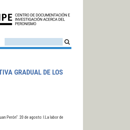
CEDINPE - CENTRO D
FORMULARIO DE BÚSQUEDA
BUSCAR
TIVA GRADUAL DE LOS
an Perón". 20 de agosto: I.La labor de