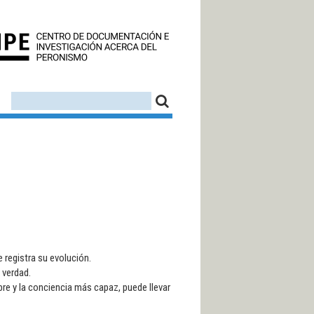
CEDINPE - CENTRO D
FORMULARIO DE BÚSQUEDA
BUSCAR
 registra su evolución.
 verdad.
ibre y la conciencia más capaz, puede llevar