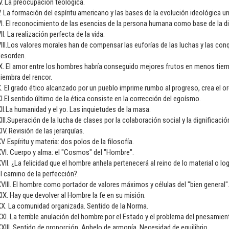
V. La preocupación teológica.
. La formación del espíritu americano y las bases de la evolución ideológica un
I. El reconocimiento de las esencias de la persona humana como base de la dig
II. La realización perfecta de la vida.
III.Los valores morales han de compensar las euforías de las luchas y las con
desorden.
X. El amor entre los hombres habría conseguido mejores frutos en menos tiem
iembra del rencor.
. El grado ético alcanzado por un pueblo imprime rumbo al progreso, crea el orde
I.El sentido último de la ética consiste en la corrección del egoísmo.
II.La humanidad y el yo. Las inquietudes de la masa.
III.Superación de la lucha de clases por la colaboración social y la dignificaci
IV. Revisión de las jerarquías.
V. Espíritu y materia: dos polos de la filosofía.
VI. Cuerpo y alma: el "Cosmos" del "Hombre".
VII. ¿La felicidad que el hombre anhela pertenecerá al reino de lo material o l
l camino de la perfección?.
VIII. El hombre como portador de valores máximos y células del "bien general"
IX. Hay que devolver al Hombre la fe en su misión.
XX. La comunidad organizada. Sentido de la Norma.
XI. La terrible anulación del hombre por el Estado y el problema del pnesamie
XIII. Sentido de proporción. Anhelo de armonía. Necesidad de equilibrio.