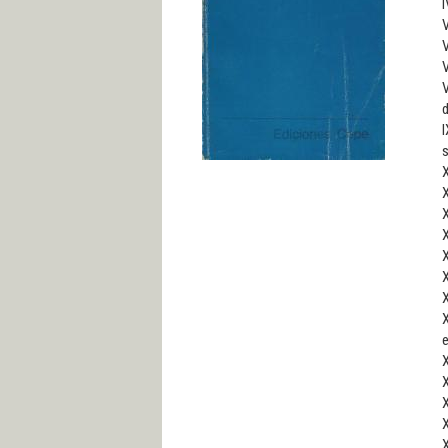
I
V
V
V
V
I
s
X
X
X
X
X
X
X
X
e
X
X
X
X