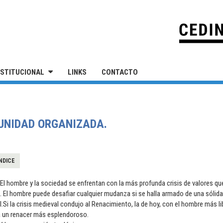
IVERSIDAD NACIONAL DE SAN MARTÍN
NSTITUCIONAL
LINKS
CONTACTO
MUNIDAD ORGANIZADA.
NDICE
.El hombre y la sociedad se enfrentan con la más profunda crisis de valores que
I. El hombre puede desafiar cualquier mudanza si se halla armado de una sólida
II.Si la crisis medieval condujo al Renacimiento, la de hoy, con el hombre más l
a un renacer más esplendoroso.