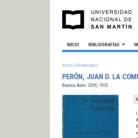
Pasar al contenido principal
UN
INICIO
BIBLIOGRAFÍAS
I
SE ENCUENTRA USTED AQUÍ
Inicio
»
Destacados
PERÓN, JUAN D. LA CO
Buenos Aires: CEPE, 1973.
Í
I
I
I