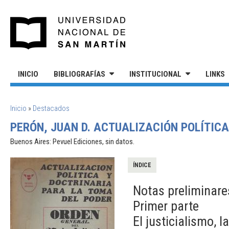
Pasar al contenido principal
UNIVERSIDAD NACIONAL DE S
INICIO
BIBLIOGRAFÍAS
INSTITUCIONAL
LINKS
SE ENCUENTRA USTED AQUÍ
Inicio
»
Destacados
PERÓN, JUAN D. ACTUALIZACIÓN POLÍTICA
Buenos Aires: Pevuel Ediciones, sin datos.
ÍNDICE
Notas preliminare
Primer parte
El justicialismo, l