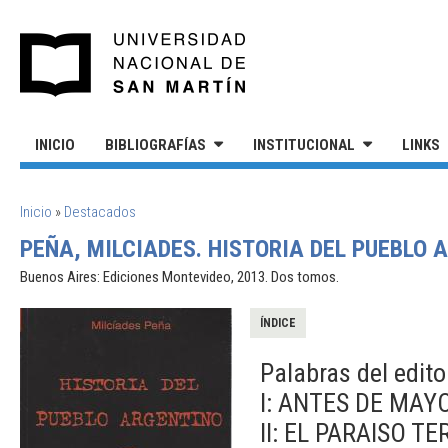
Pasar al contenido principal
UNIVERSIDAD NACIONAL DE S
INICIO
BIBLIOGRAFÍAS
INSTITUCIONAL
LINKS
SE ENCUENTRA USTED AQUÍ
Inicio
»
Destacados
PEÑA, MILCIADES. HISTORIA DEL PUEBLO A
Buenos Aires: Ediciones Montevideo, 2013. Dos tomos.
ÍNDICE
Palabras del edito
I: ANTES DE MAYO
II: EL PARAISO T