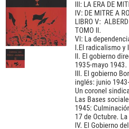
III: LA ERA DE MI
IV: DE MITRE A R
LIBRO V: ALBERDI
TOMO II.
VI: La dependenci
I.El radicalismo y
II. El gobierno dir
1935-mayo 1943.
III. El gobierno B
inglés: junio 1943
Un coronel sindica
Las Bases sociale
1945: Culminación
17 de Octubre. La 
IV. El Gobierno de