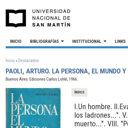
Pasar al contenido principal
UNIVERSIDAD NACIONAL DE S
INICIO
BIBLIOGRAFÍAS
INSTITUCIONAL
LINKS
SE ENCUENTRA USTED AQUÍ
Inicio
»
Destacados
PAOLI, ARTURO. LA PERSONA, EL MUNDO Y 
Buenos Aires: Ediciones Carlos Lohlé, 1966.
ÍNDICE
I.Un hombre. II.Ev
los ladrones...". 
muerto...". VIII. "