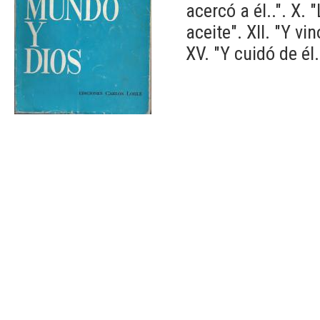
acercó a él..". X.
aceite". XII. "Y vi
XV. "Y cuidó de él