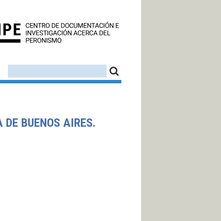
CEDINPE - CENTRO D
FORMULARIO DE BÚSQUEDA
BUSCAR
A DE BUENOS AIRES.