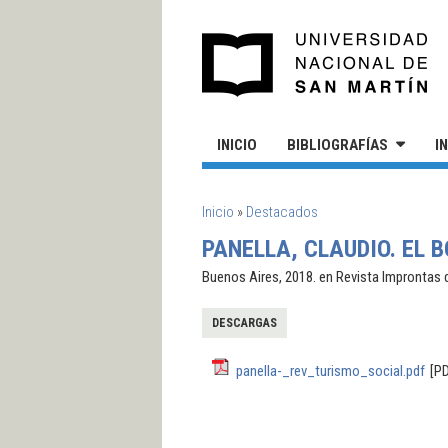
Pasar al contenido principal
UN
INICIO
BIBLIOGRAFÍAS
I
SE ENCUENTRA USTED AQUÍ
Inicio
»
Destacados
PANELLA, CLAUDIO. EL 
Buenos Aires, 2018. en Revista Improntas d
DESCARGAS
panella-_rev_turismo_social.pdf
[P