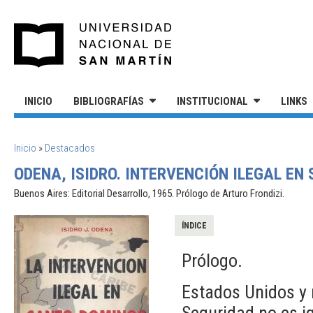
Pasar al contenido principal
UNIVERSIDAD NACIONAL DE S
INICIO
BIBLIOGRAFÍAS
INSTITUCIONAL
LINKS
SE ENCUENTRA USTED AQUÍ
Inicio
»
Destacados
ODENA, ISIDRO. INTERVENCIÓN ILEGAL EN
Buenos Aires: Editorial Desarrollo, 1965. Prólogo de Arturo Frondizi.
ÍNDICE
Prólogo.
Estados Unidos y 
Seguridad no es ig