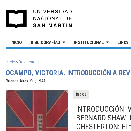
Pasar al contenido principal
UNIVERSIDAD NACIONAL DE S
INICIO
BIBLIOGRAFÍAS
INSTITUCIONAL
LINKS
SE ENCUENTRA USTED AQUÍ
Inicio
»
Destacados
OCAMPO, VICTORIA. INTRODUCCIÓN A REV
Buenos Aires: Sur, 1947.
ÍNDICE
INTRODUCCiÓN: V
BERNARD SHAW: Bun
CHESTERTON: El t