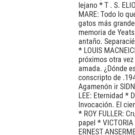
lejano * T . S. EL
MARE: Todo lo que
gatos más gran­de
memoria de Yeats 
antaño. Separacíé
* LOUIS MACNEICE
próximos otra vez 
amada. ¿Dónde est
conscripto de .1
Agamenón ir SIDNE
LEE: Eternidad *
Invocación. El ci
* ROY FULLER: Cr
papel * VICTORlA 
ERNEST ANSERMET: