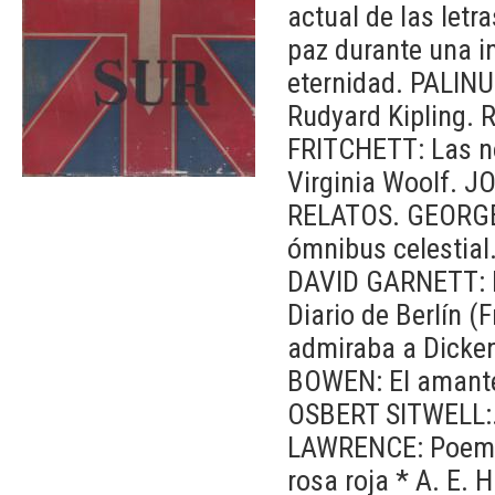
actual de las letr
paz durante una i
eternidad. PALIN
Rudyard Kipling. 
FRITCHETT: Las n
Virginia Woolf. 
RELATOS. GEORGE 
ómnibus celestial
DAVID GARNETT: E
Diario de Berlín
admiraba a Dicke
BOWEN: El amante
OSBERT SITWELL:. 
LAWRENCE: Poema 
rosa roja * A. E