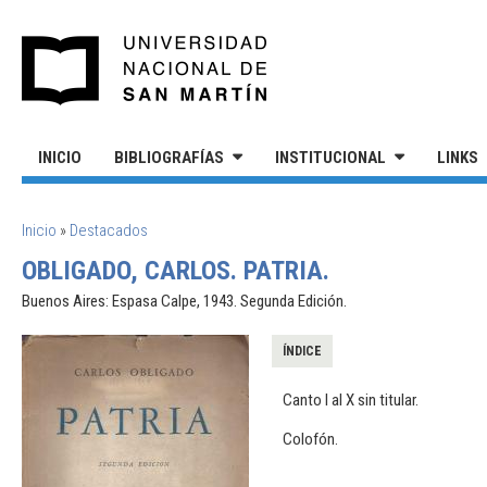
Pasar al contenido principal
UNIVERSIDAD NACIONAL DE S
INICIO
BIBLIOGRAFÍAS
INSTITUCIONAL
LINKS
SE ENCUENTRA USTED AQUÍ
Inicio
»
Destacados
OBLIGADO, CARLOS. PATRIA.
Buenos Aires: Espasa Calpe, 1943. Segunda Edición.
ÍNDICE
Canto I al X sin titular.
Colofón.