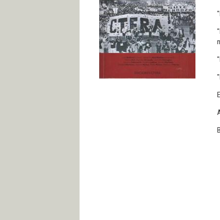
"
"
n
"
"
E
B