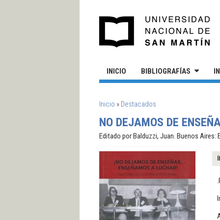
Pasar al contenido principal
UN
INICIO
BIBLIOGRAFÍAS
I
SE ENCUENTRA USTED AQUÍ
Inicio
»
Destacados
NO DEJAMOS DE ENSEÑAR
Editado por Balduzzi, Juan. Buenos Aires: 
Í
.