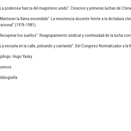
La poderosa fuerza del magisterio unido". Creacion y primeras luchas de Cter
Mantener la llama encendida". La resistencia docente frente a la dictadura cívic
acional" (1976-1981).
Recuperar los sueños". Reagrupamiento sindical y continuidad de la lucha cont
La escuela en la calle, peleando y cantando". Del Congreso Normalizador a la
pílogo. Hugo Yasky.
Anexos.
ibliografía.