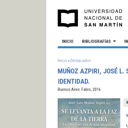
Pasar al contenido principal
UN
INICIO
BIBLIOGRAFÍAS
I
SE ENCUENTRA USTED AQUÍ
Inicio
»
Destacados
MUÑOZ AZPIRI, JOSÉ L.
IDENTIDAD.
Buenos Aires: Fabro, 2016.
Í
I
U