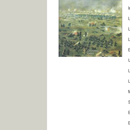
I
L
L
L
E
U
L
L
M
E