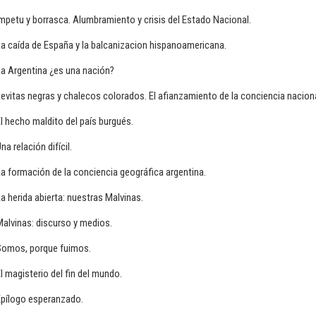
mpetu y borrasca. Alumbramiento y crisis del Estado Nacional.
a caída de España y la balcanizacion hispanoamericana.
a Argentina ¿es una nación?
evitas negras y chalecos colorados. El afianzamiento de la conciencia naciona
l hecho maldito del país burgués.
na relación difícil.
a formación de la conciencia geográfica argentina.
a herida abierta: nuestras Malvinas.
alvinas: discurso y medios.
Somos, porque fuimos.
l magisterio del fin del mundo.
Epílogo esperanzado.