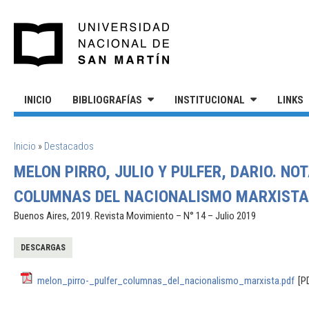
Pasar al contenido principal
UNIVERSIDAD NACIONAL DE S
INICIO
BIBLIOGRAFÍAS
INSTITUCIONAL
LINKS
SE ENCUENTRA USTED AQUÍ
Inicio
»
Destacados
MELON PIRRO, JULIO Y PULFER, DARIO. NO
COLUMNAS DEL NACIONALISMO MARXISTA,
Buenos Aires, 2019. Revista Movimiento – N° 14 – Julio 2019
DESCARGAS
melon_pirro-_pulfer_columnas_del_nacionalismo_marxista.pdf
[P