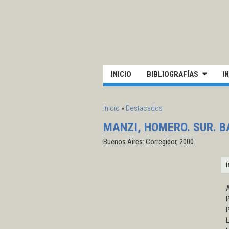
Pasar al contenido principal
UN
INICIO
BIBLIOGRAFÍAS
I
SE ENCUENTRA USTED AQUÍ
Inicio
»
Destacados
MANZI, HOMERO. SUR. B
Buenos Aires: Corregidor, 2000.
Í