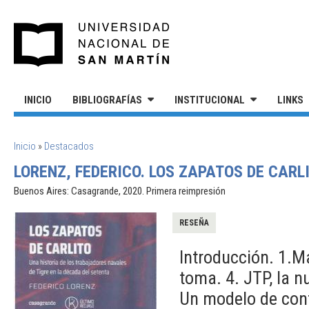
Pasar al contenido principal
UNIVERSIDAD NACIONAL DE S
INICIO
BIBLIOGRAFÍAS
INSTITUCIONAL
LINKS
SE ENCUENTRA USTED AQUÍ
Inicio
»
Destacados
LORENZ, FEDERICO. LOS ZAPATOS DE CARLI
Buenos Aires: Casagrande, 2020. Primera reimpresión
RESEÑA
Introducción. 1.Ma
toma. 4. JTP, la n
Un modelo de confl