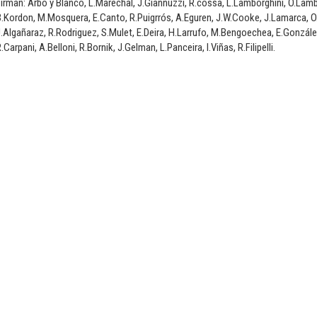
irman: Arbo y Blanco, L.Marechal, J.Giannuzzi, R.cossa, L.Lamborghini, O.Lambor
.Kordon, M.Mosquera, E.Canto, R.Puigrrós, A.Eguren, J.W.Cooke, J.Lamarca, O.
.Algañaraz, R.Rodriguez, S.Mulet, E.Deira, H.Larrufo, M.Bengoechea, E.Gonzál
.Carpani, A.Belloni, R.Bornik, J.Gelman, L.Panceira, I.Viñas, R.Filipelli.