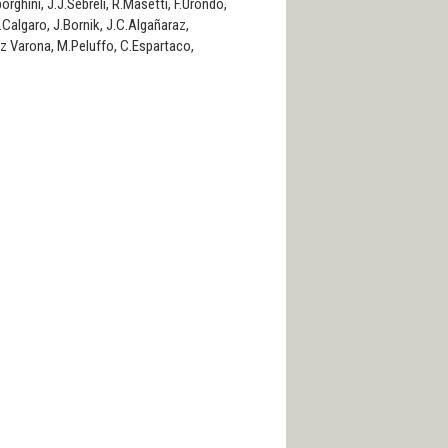
ghini, J.J.Sebreli, R.Masetti, F.Urondo,
Calgaro, J.Bornik, J.C.Algañaraz,
ez Varona, M.Peluffo, C.Espartaco,