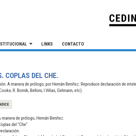
IVERSIDAD NACIONAL DE SAN MARTÍN
NSTITUCIONAL
LINKS
CONTACTO
. COPLAS DEL CHE.
ción. A manera de prólogo, por Hernán Benítez. Reproduce declaración de inte
ooke, R. Bornik, Belloni, I.Viñas, Gelmann, etc).
NDICE
A manera de prólogo, Hernán Benítez.
oplas del "Che".
eclaración.