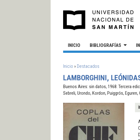
Pasar al contenido principal
UN
INICIO
BIBLIOGRAFÍAS
I
SE ENCUENTRA USTED AQUÍ
Inicio
»
Destacados
LAMBORGHINI, LEÓNIDAS
Buenos Aires: sin datos, 1968. Tercera edi
Sebreli, Urondo, Kordon, Puiggrós, Eguren, C
Í
C
D