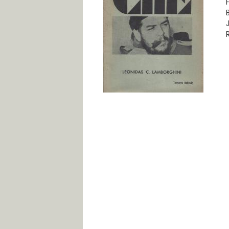
F
B
J
R