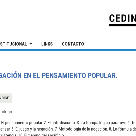
IVERSIDAD NACIONAL DE SAN MARTÍN
NSTITUCIONAL
LINKS
CONTACTO
EGACIÓN EN EL PENSAMIENTO POPULAR.
NDICE
Prólogo
.El pensamiento popular. 2. El anti-discurso. 3. La trampa lógica para vivir. 4. T
ensar. 6. El juego y la negación. 7. Metodología de la negación. 8. La fórmula 
xistencia. 10. El tiempo del sacrificio.