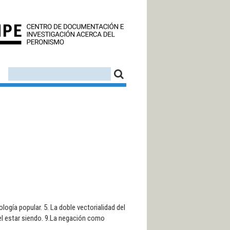
CEDINPE - CENTRO D
FORMULARIO DE BÚSQUEDA
BUSCAR
eología popular. 5. La doble vectorialidad del
del estar siendo. 9.La negación como