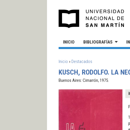
Pasar al contenido principal
UN
INICIO
BIBLIOGRAFÍAS
I
SE ENCUENTRA USTED AQUÍ
Inicio
»
Destacados
KUSCH, RODOLFO. LA N
Buenos Aires: Cimarrón, 1975.
Í
1
p
e