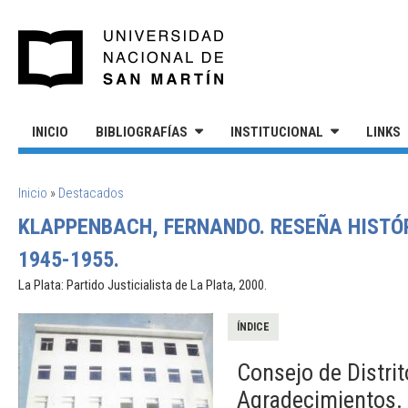
Pasar al contenido principal
UNIVERSIDAD NACIONAL DE S
INICIO
BIBLIOGRAFÍAS
INSTITUCIONAL
LINKS
SE ENCUENTRA USTED AQUÍ
Inicio
»
Destacados
KLAPPENBACH, FERNANDO. RESEÑA HISTÓR
1945-1955.
La Plata: Partido Justicialista de La Plata, 2000.
ÍNDICE
Consejo de Distrit
Agradecimientos.