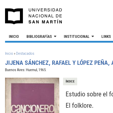
Pasar al contenido principal
UNIVERSIDAD NACIONAL DE S
INICIO
BIBLIOGRAFÍAS
INSTITUCIONAL
LINKS
SE ENCUENTRA USTED AQUÍ
Inicio
»
Destacados
JIJENA SÁNCHEZ, RAFAEL Y LÓPEZ PEÑA,
Buenos Aires: Huemul, 1965.
ÍNDICE
Estudio sobre el fo
El folklore.