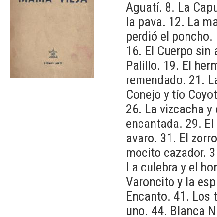
Aguatí. 8. La Capu
la pava. 12. La m
perdió el poncho. 
16. El Cuerpo sin 
Palillo. 19. El he
remendado. 21. La 
Conejo y tío Coyot
26. La vizcacha y 
encantada. 29. El
avaro. 31. El zorro
mocito cazador. 3
La culebra y el ho
Varoncito y la esp
Encanto. 41. Los 
uno. 44. Blanca Ni