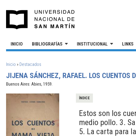
Pasar al contenido principal
UNIVERSIDAD NACIONAL DE S
INICIO
BIBLIOGRAFÍAS
INSTITUCIONAL
LINKS
SE ENCUENTRA USTED AQUÍ
Inicio
»
Destacados
JIJENA SÁNCHEZ, RAFAEL. LOS CUENTOS 
Buenos Aires: Abies, 1959.
ÍNDICE
Estos son los cuen
medio pollo. 3. Sa
5. La carta para l