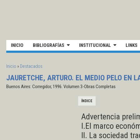
Pasar al contenido principal
UNIVERSIDAD NACIONAL DE S
INICIO
BIBLIOGRAFÍAS
INSTITUCIONAL
LINKS
SE ENCUENTRA USTED AQUÍ
Inicio
»
Destacados
JAURETCHE, ARTURO. EL MEDIO PELO EN L
Buenos Aires: Corregidor, 1996. Volumen 3-Obras Completas
ÍNDICE
Advertencia preli
I.El marco económ
II. La sociedad tra