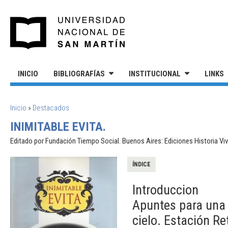
Pasar al contenido principal
UNIVERSIDAD NACIONAL DE S
INICIO
BIBLIOGRAFÍAS
INSTITUCIONAL
LINKS
SE ENCUENTRA USTED AQUÍ
Inicio
»
Destacados
INIMITABLE EVITA.
Editado por Fundación Tiempo Social. Buenos Aires: Ediciones Historia Viv
ÍNDICE
Introduccion
Apuntes para una 
cielo. Estación Ret