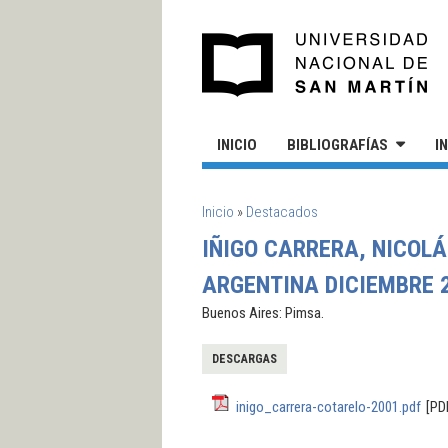
Pasar al contenido principal
UN
INICIO
BIBLIOGRAFÍAS
I
SE ENCUENTRA USTED AQUÍ
Inicio
»
Destacados
IÑIGO CARRERA, NICOLÁ
ARGENTINA DICIEMBRE 2
Buenos Aires: Pimsa.
DESCARGAS
inigo_carrera-cotarelo-2001.pdf
[PD