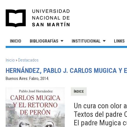
Pasar al contenido principal
UNIVERSIDAD NACIONAL DE S
INICIO
BIBLIOGRAFÍAS
INSTITUCIONAL
LINKS
SE ENCUENTRA USTED AQUÍ
Inicio
»
Destacados
HERNÁNDEZ, PABLO J. CARLOS MUGICA Y E
Buenos Aires: Fabro, 2014.
ÍNDICE
Un cura con olor 
Textos del padre 
El padre Mugica c