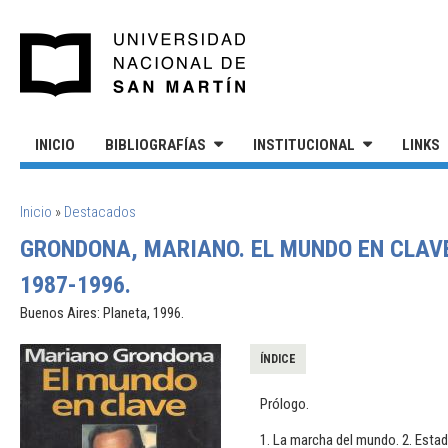
Pasar al contenido principal
UNIVERSIDAD NACIONAL DE S
INICIO
BIBLIOGRAFÍAS
INSTITUCIONAL
LINKS
SE ENCUENTRA USTED AQUÍ
Inicio
»
Destacados
GRONDONA, MARIANO. EL MUNDO EN CLAV
1987-1996.
Buenos Aires: Planeta, 1996.
ÍNDICE
Prólogo.
1. La marcha del mundo. 2. Estad