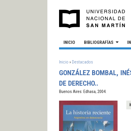
Pasar al contenido principal
UN
INICIO
BIBLIOGRAFÍAS
I
SE ENCUENTRA USTED AQUÍ
Inicio
»
Destacados
GONZÁLEZ BOMBAL, INÉS
DE DERECHO..
Buenos Aires: Edhasa, 2004.
Í