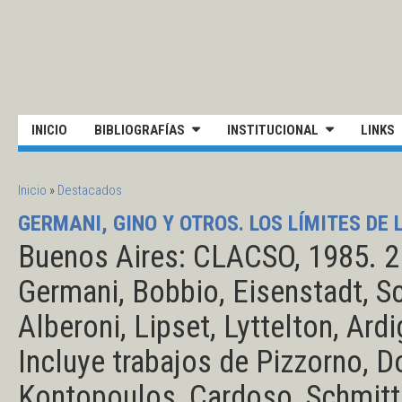
Pasar al contenido principal
UNIVERSIDAD NACIONAL DE S
INICIO
BIBLIOGRAFÍAS
INSTITUCIONAL
LINKS
SE ENCUENTRA USTED AQUÍ
Inicio
»
Destacados
GERMANI, GINO Y OTROS. LOS LÍMITES DE
Buenos Aires: CLACSO, 1985. 2 
Germani, Bobbio, Eisenstadt, Sc
Alberoni, Lipset, Lyttelton, Ard
Incluye trabajos de Pizzorno, Do
Kontopoulos, Cardoso, Schmitter