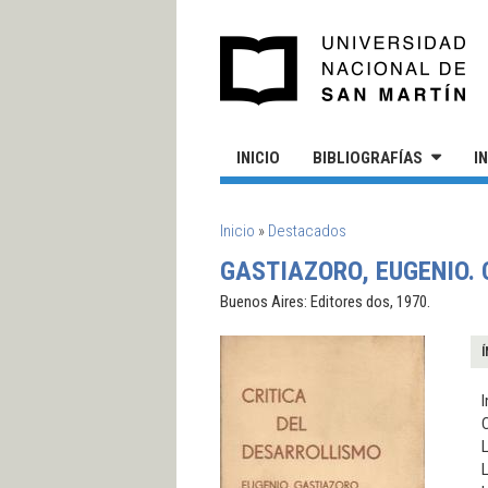
Pasar al contenido principal
UN
INICIO
BIBLIOGRAFÍAS
I
SE ENCUENTRA USTED AQUÍ
Inicio
»
Destacados
GASTIAZORO, EUGENIO. 
Buenos Aires: Editores dos, 1970.
Í
I
C
L
L