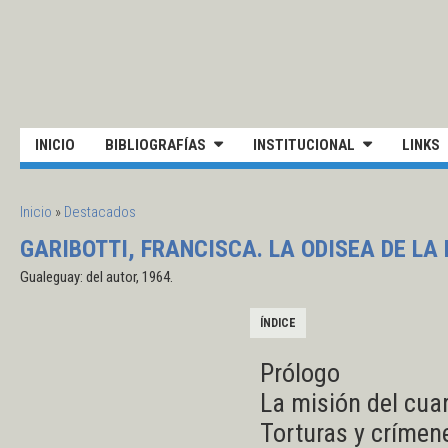
Pasar al contenido principal
UNIVERSIDAD NACIONAL DE S
INICIO
BIBLIOGRAFÍAS
INSTITUCIONAL
LINKS
SE ENCUENTRA USTED AQUÍ
Inicio
»
Destacados
GARIBOTTI, FRANCISCA. LA ODISEA DE LA 
Gualeguay: del autor, 1964.
ÍNDICE
Prólogo
La misión del cua
Torturas y crímene