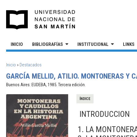
Pasar al contenido principal
UNIVERSIDAD NACIONAL DE S
INICIO
BIBLIOGRAFÍAS
INSTITUCIONAL
LINKS
SE ENCUENTRA USTED AQUÍ
Inicio
»
Destacados
GARCÍA MELLID, ATILIO. MONTONERAS Y C
Buenos Aires: EUDEBA, 1985. Tercera edición.
ÍNDICE
INTRODUCCION
LA MONTONERA