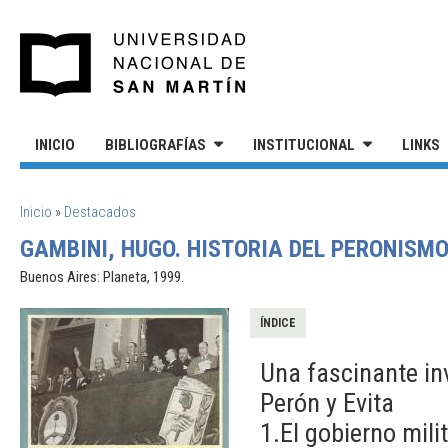
Pasar al contenido principal
UNIVERSIDAD NACIONAL DE S
INICIO
BIBLIOGRAFÍAS
INSTITUCIONAL
LINKS
SE ENCUENTRA USTED AQUÍ
Inicio
»
Destacados
GAMBINI, HUGO. HISTORIA DEL PERONISMO.
Buenos Aires: Planeta, 1999.
ÍNDICE
Una fascinante in
Perón y Evita
1.El gobierno milit