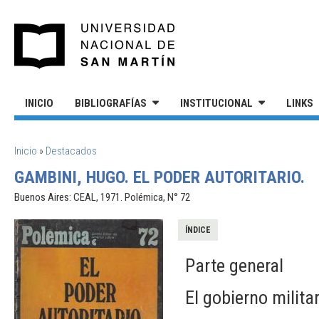
Pasar al contenido principal
UNIVERSIDAD NACIONAL DE S
INICIO
BIBLIOGRAFÍAS
INSTITUCIONAL
LINKS
SE ENCUENTRA USTED AQUÍ
Inicio
»
Destacados
GAMBINI, HUGO. EL PODER AUTORITARIO.
Buenos Aires: CEAL, 1971. Polémica, N° 72
ÍNDICE
Parte general
El gobierno militar