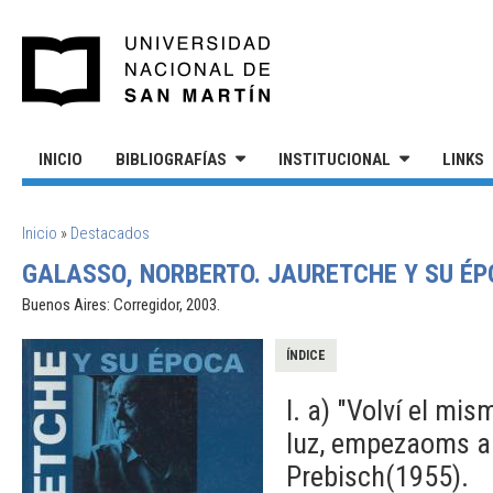
Pasar al contenido principal
UNIVERSIDAD NACIONAL DE S
INICIO
BIBLIOGRAFÍAS
INSTITUCIONAL
LINKS
SE ENCUENTRA USTED AQUÍ
Inicio
»
Destacados
GALASSO, NORBERTO. JAURETCHE Y SU ÉP
Buenos Aires: Corregidor, 2003.
ÍNDICE
I. a) "Volví el mi
luz, empezaoms a 
Prebisch(1955).