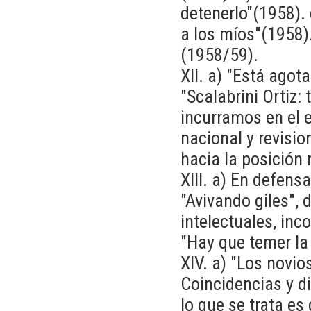
detenerlo"(1958).
a los míos"(1958)
(1958/59).
XII. a) "Está agot
"Scalabrini Ortiz
incurramos en el e
nacional y revisio
hacia la posición
XIII. a) En defen
"Avivando giles", 
intelectuales, in
"Hay que temer la
XIV. a) "Los novi
Coincidencias y di
lo que se trata es 