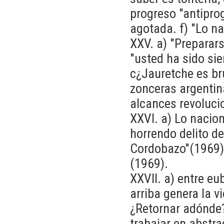
progreso "antiprog
agotada. f) "Lo na
XXV. a) "Preparars
"usted ha sido si
c¿Jauretche es br
zonceras argentina
alcances revolucio
XXVI. a) Lo nacio
horrendo delito de 
Cordobazo"(1969).
(1969).
XXVII. a) entre eu
arriba genera la v
¿Retornar adónde?(
trabajar en abstra