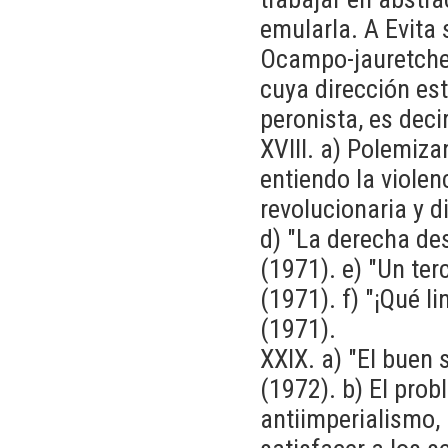
emularla. A Evita 
Ocampo-jauretche,
cuya dirección es
peronista, es deci
XVIII. a) Polemiz
entiendo la violen
revolucionaria y d
d) "La derecha de
(1971). e) "Un te
(1971). f) "¡Qué l
(1971).
XXIX. a) "El buen 
(1972). b) El pro
antiimperialismo,