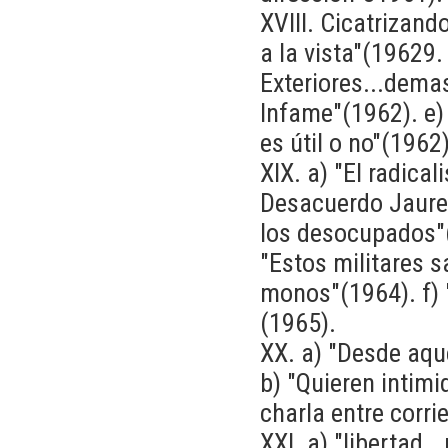
XVIII. Cicatrizan
a la vista"(19629.
Exteriores...dema
Infame"(1962). e) 
es útil o no"(1962)
XIX. a) "El radical
Desacuerdo Jaure
los desocupados"(
"Estos militares 
monos"(1964). f) "
(1965).
XX. a) "Desde aqu
b) "Quieren intim
charla entre corri
XXI. a) "libertad.