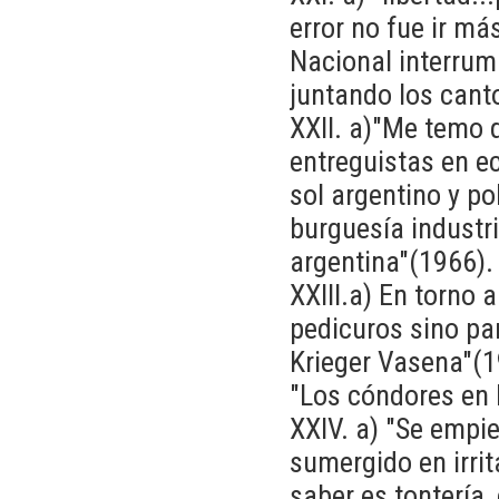
error no fue ir m
Nacional interrum
juntando los cant
XXII. a)"Me temo q
entreguistas en e
sol argentino y po
burguesía industri
argentina"(1966).
XXIII.a) En torno 
pedicuros sino par
Krieger Vasena"(1
"Los cóndores en 
XXIV. a) "Se empie
sumergido en irrit
saber es tontería, 