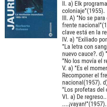
II. a) Elk programa
coloniaje"(1955).
III. A) "No se par
frente nacional"(1
clave está en la r
IV. a) "Exiliado 
"La letra con sang
nuevo cauce?. d) "
"No los movía el r
V. a) "Es el momen
Recomponer el fre
nacional(1957). d)
"Los profetas del 
VI. a) De regreso
....¡vayan!"(1957)