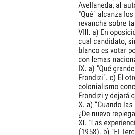
Avellaneda, al aut
"Qué" alcanza los
revancha sobre ta
VIII. a) En oposici
cual candidato, si
blanco es votar po
con lemas naciona
IX. a) "Qué grande
Frondizi". c) El o
colonialismo conc
Frondizi y dejará 
X. a) "Cuando las 
¿De nuevo replega
XI. "Las experien
(1958). b) "El Te