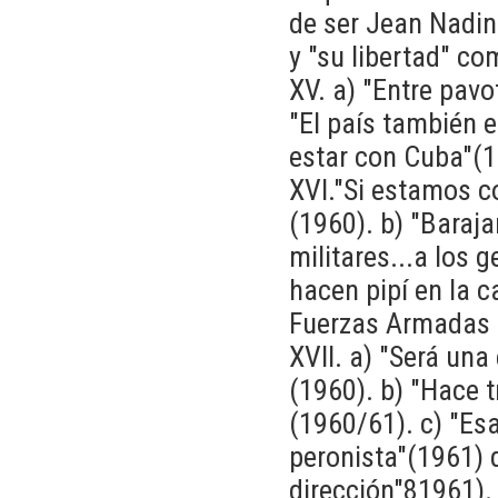
de ser Jean Nadin
y "su libertad" co
XV. a) "Entre pavo
"El país también 
estar con Cuba"(1
XVI."Si estamos c
(1960). b) "Baraja
militares...a los
hacen pipí en la 
Fuerzas Armadas 
XVII. a) "Será una
(1960). b) "Hace t
(1960/61). c) "Esa
peronista"(1961) 
dirección"81961).