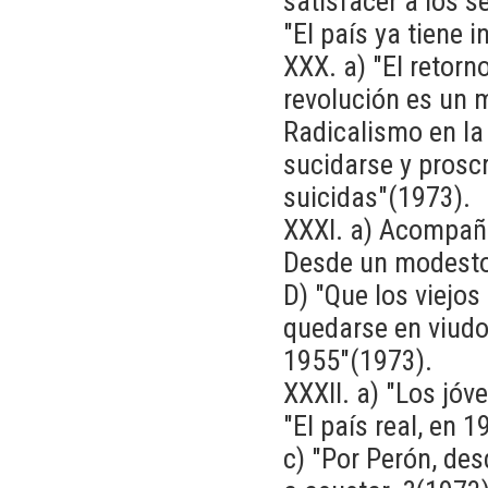
satisfacer a los 
"El país ya tiene i
XXX. a) "El retorno
revolución es un m
Radicalismo en la
sucidarse y proscr
suicidas"(1973).
XXXI. a) Acompaña
Desde un modesto
D) "Que los viejos
quedarse en viudo
1955"(1973).
XXXII. a) "Los jó
"El país real, en 
c) "Por Perón, des