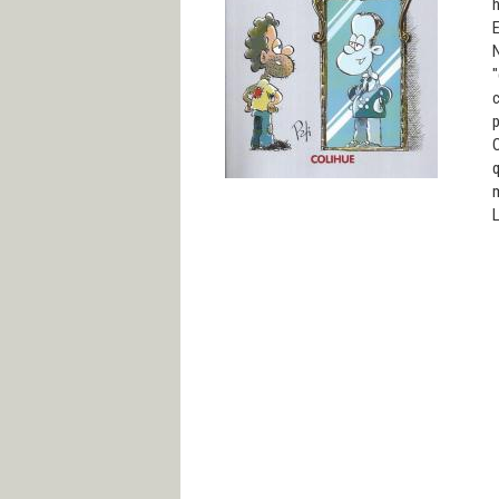
h
E
N
"
c
p
O
q
m
L