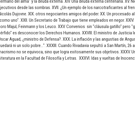
ermano del alma" y la deuda externa. XIV. Una deuda externa centenaria. XV. N
jecutivos desde las sombras. XVII. ¿Un ejemplo de los narcotraficantes al fren
icolás Dujovne. XIX. otros negociantes amigos del poder. XX. Un procesado al
como uno". XXII. Un Secretario de Trabajo que tiene empleados en negor. XXIV. 
oro Majul, Feinmann y los Leuco. XXV. Convenios sin "cláusula gatillo" pero "gati
érfido" es desconocer los Derechos Humanos. XXVIII. El ministro de Justicia leg
scar Aguad, ¿ministro de Defensa?. XXX. La inflación y las angustias de Angusti
uedará ni un solo pobre...". XXXIII. Cuando Rivadavia sepultó a San Martín, 26 
acrismo no se equivoca, sino que logra exitosamente sus objetivos. XXXV. Un
iteratura en la Facultad de Filosofía y Letras. XXXVI. Idas y vueltas de Inocen