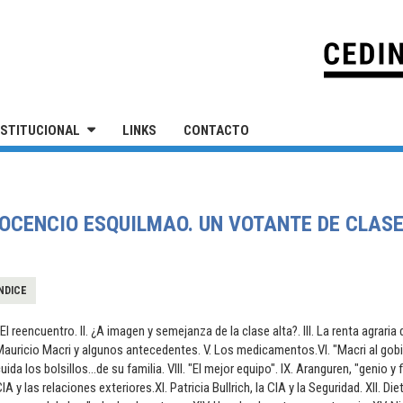
IVERSIDAD NACIONAL DE SAN MARTÍN
NSTITUCIONAL
LINKS
CONTACTO
OCENCIO ESQUILMAO. UN VOTANTE DE CLASE
NDICE
.El reencuentro. II. ¿A imagen y semejanza de la clase alta?. III. La renta agraria 
auricio Macri y algunos antecedentes. V. Los medicamentos.VI. "Macri al gobier
uida los bolsillos...de su familia. VIII. "El mejor equipo". IX. Aranguren, "genio y 
IA y las relaciones exteriores.XI. Patricia Bullrich, la CIA y la Seguridad. XII. Die