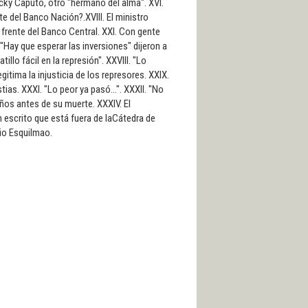
icky Caputo, otro "hermano del alma". XVI.
te del Banco Nación?.XVIII. El ministro
 frente del Banco Central. XXI. Con gente
"Hay que esperar las inversiones" dijeron a
llo fácil en la represión". XXVIII. "Lo
itima la injusticia de los represores. XXIX.
as. XXXI. "Lo peor ya pasó...". XXXII. "No
años antes de su muerte. XXXIV. El
 escrito que está fuera de laCátedra de
cio Esquilmao.