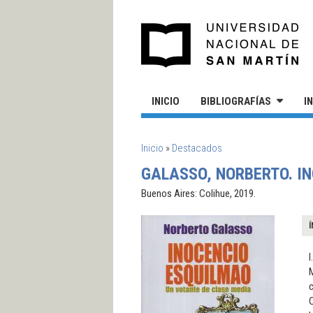
Pasar al contenido principal
UN
INICIO
BIBLIOGRAFÍAS
I
SE ENCUENTRA USTED AQUÍ
Inicio
»
Destacados
GALASSO, NORBERTO. IN
Buenos Aires: Colihue, 2019.
Í
I
M
c
C