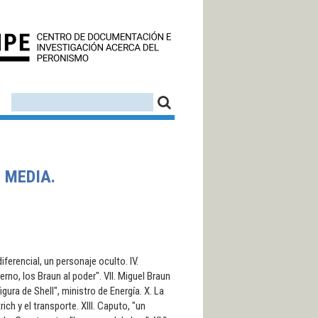
CEDINPE - CENTRO D
FORMULARIO DE BÚSQUEDA
BUSCAR
 MEDIA.
diferencial, un personaje oculto. IV.
no, los Braun al poder". VII. Miguel Braun
figura de Shell", ministro de Energía. X. La
trich y el transporte. XIII. Caputo, "un