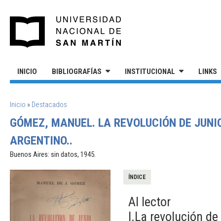
Pasar al contenido principal
UNIVERSIDAD NACIONAL DE S
INICIO
BIBLIOGRAFÍAS
INSTITUCIONAL
LINKS
SE ENCUENTRA USTED AQUÍ
Inicio
»
Destacados
GÓMEZ, MANUEL. LA REVOLUCIÓN DE JUNIO
ARGENTINO..
Buenos Aires: sin datos, 1945.
ÍNDICE
Al lector
I.La revolución de