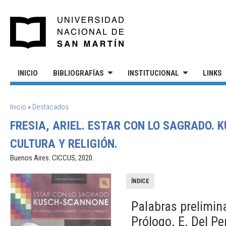
Pasar al contenido principal
UNIVERSIDAD NACIONAL DE S
INICIO
BIBLIOGRAFÍAS
INSTITUCIONAL
LINKS
SE ENCUENTRA USTED AQUÍ
Inicio
»
Destacados
FRESIA, ARIEL. ESTAR CON LO SAGRADO.
CULTURA Y RELIGIÓN.
Buenos Aires: CICCUS, 2020.
ÍNDICE
Palabras prelimin
Prólogo. E. Del Pe