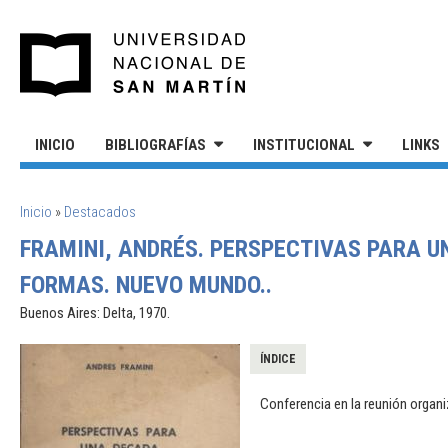
Pasar al contenido principal
UNIVERSIDAD NACIONAL DE S
INICIO
BIBLIOGRAFÍAS
INSTITUCIONAL
LINKS
SE ENCUENTRA USTED AQUÍ
Inicio
»
Destacados
FRAMINI, ANDRÉS. PERSPECTIVAS PARA U
FORMAS. NUEVO MUNDO..
Buenos Aires: Delta, 1970.
ÍNDICE
Conferencia en la reunión organ