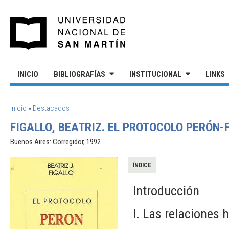
Pasar al contenido principal
UNIVERSIDAD NACIONAL DE S
INICIO
BIBLIOGRAFÍAS
INSTITUCIONAL
LINKS
SE ENCUENTRA USTED AQUÍ
Inicio
»
Destacados
FIGALLO, BEATRIZ. EL PROTOCOLO PERÓN-
Buenos Aires: Corregidor, 1992.
ÍNDICE
Introducción
I. Las relaciones 