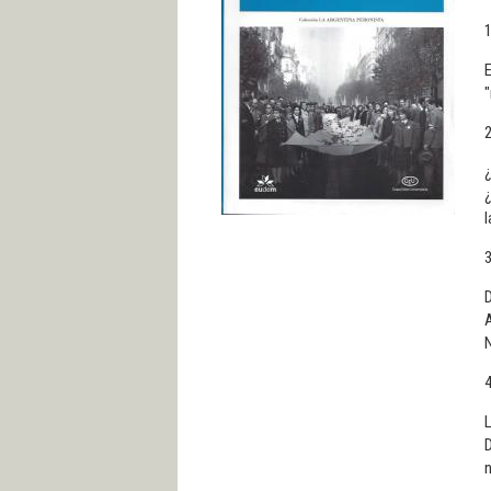
E
"
2
¿
¿
l
3
D
A
N
4
L
D
n