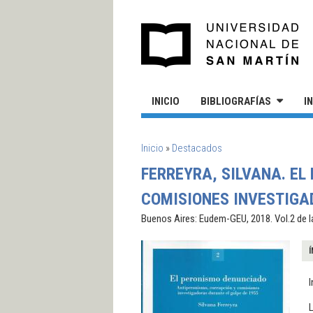
Pasar al contenido principal
UN
INICIO
BIBLIOGRAFÍAS
I
SE ENCUENTRA USTED AQUÍ
Inicio
»
Destacados
FERREYRA, SILVANA. E
COMISIONES INVESTIGA
Buenos Aires: Eudem-GEU, 2018. Vol.2 de l
Í
L