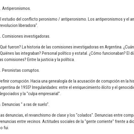
1. Antiperonismos.
l estudio del conflicto peronismo / antiperonismo. Los antiperonismos y el a
revolucion liberadora".
. Comisiones investigadoras.
Qué fueron? La historia de las comisiones investigadoras en Argentina. ¿Cuá
Quiénes las integraban? Personal político y estatal. ¿Cómo funcionaban? El día
as comisiones? Entre la justicia y la política.
. Peronistas corruptos.
efinir corrupción. Hacia una genealogía de la acusación de corrupción en la his
rgentina de 1955? Irregularidades: entre el enriquecimiento ilícito y el genocid
egociados y la "culpa empresarial".
. Denuncias " a ras de suelo".
as denuncias, el revanchismo de clase y los "colados". Denuncias entre compa
enuncias entre vecinos. Actitudes sociales de la "gente corriente" frente a di
o fui.