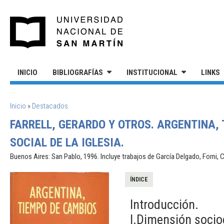
Pasar al contenido principal
UNIVERSIDAD NACIONAL DE S
INICIO
BIBLIOGRAFÍAS
INSTITUCIONAL
LINKS
SE ENCUENTRA USTED AQUÍ
Inicio
»
Destacados
FARRELL, GERARDO Y OTROS. ARGENTINA,
SOCIAL DE LA IGLESIA.
Buenos Aires: San Pablo, 1996. Incluye trabajos de García Delgado, Forni, Cho
ÍNDICE
Introducción.
I.Dimensión socio