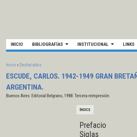
Pasar al contenido principal
UNIVERSIDAD NACIONAL DE S
INICIO
BIBLIOGRAFÍAS
INSTITUCIONAL
LINKS
SE ENCUENTRA USTED AQUÍ
Inicio
»
Destacados
ESCUDE, CARLOS. 1942-1949 GRAN BRETAÑ
ARGENTINA.
Buenos Aires: Editorial Belgrano, 1988. Tercera reimpresión.
ÍNDICE
Prefacio
Siglas