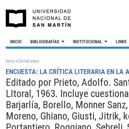
Pasar al contenido principal
UNIVERSIDAD NACIONAL DE S
INICIO
BIBLIOGRAFÍAS
INSTITUCIONAL
LINKS
SE ENCUENTRA USTED AQUÍ
Inicio
»
Destacados
ENCUESTA: LA CRÍTICA LITERARIA EN LA 
Editado por Prieto, Adolfo. San
LItoral, 1963. Incluye cuestiona
Barjarlía, Borello, Monner Sanz
Moreno, Ghiano, Giusti, Jitrik, 
Portantiero, Roggiano, Sebreli,