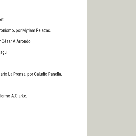
rti.
eronismo, por Myriam Pelazas.
or César A.Arrondo.
nagui.
diario La Prensa, por Caludio Panella.
llermo A.Clarke.