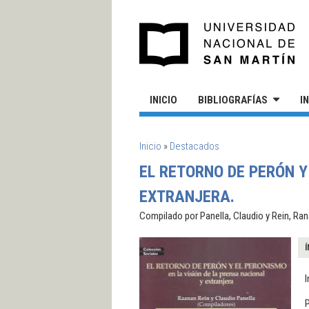
Pasar al contenido principal
UN
INICIO
BIBLIOGRAFÍAS
I
SE ENCUENTRA USTED AQUÍ
Inicio
»
Destacados
EL RETORNO DE PERÓN Y
EXTRANJERA.
Compilado por Panella, Claudio y Rein, Rana
Í
I
P