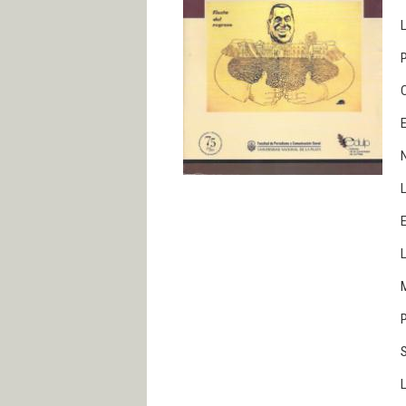
L
P
C
E
N
L
E
L
M
P
L