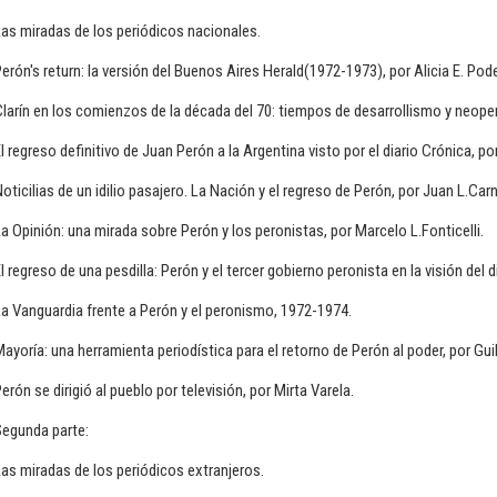
as miradas de los periódicos nacionales.
erón's return: la versión del Buenos Aires Herald(1972-1973), por Alicia E. Pode
larín en los comienzos de la década del 70: tiempos de desarrollismo y neop
l regreso definitivo de Juan Perón a la Argentina visto por el diario Crónica, p
oticilias de un idilio pasajero. La Nación y el regreso de Perón, por Juan L.Car
a Opinión: una mirada sobre Perón y los peronistas, por Marcelo L.Fonticelli.
l regreso de una pesdilla: Perón y el tercer gobierno peronista en la visión del 
a Vanguardia frente a Perón y el peronismo, 1972-1974.
ayoría: una herramienta periodística para el retorno de Perón al poder, por Gui
erón se dirigió al pueblo por televisión, por Mirta Varela.
Segunda parte:
as miradas de los periódicos extranjeros.