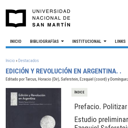
Pasar al contenido principal
UNIVERSIDAD NACIONAL DE S
INICIO
BIBLIOGRAFÍAS
INSTITUCIONAL
LINKS
SE ENCUENTRA USTED AQUÍ
Inicio
»
Destacados
EDICIÓN Y REVOLUCIÓN EN ARGENTINA. .
Editado por Tarcus, Horacio (Dir), Saferstein, Ezequiel (coord) y Domíngu
ÍNDICE
Prefacio. Politiz
Estudio preliminar
Ezequiel Saferstei