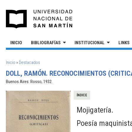
Pasar al contenido principal
UNIVERSIDAD NACIONAL DE S
INICIO
BIBLIOGRAFÍAS
INSTITUCIONAL
LINKS
SE ENCUENTRA USTED AQUÍ
Inicio
»
Destacados
DOLL, RAMÓN. RECONOCIMIENTOS (CRITIC
Buenos Aires: Rosso, 1932.
ÍNDICE
Mojigatería.
Poesía maquinist