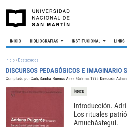
Pasar al contenido principal
UNIVERSIDAD NACIONAL DE S
INICIO
BIBLIOGRAFÍAS
INSTITUCIONAL
LINKS
SE ENCUENTRA USTED AQUÍ
Inicio
»
Destacados
DISCURSOS PEDAGÓGICOS E IMAGINARIO SO
Compilado por Carli, Sandra. Buenos Aires: Galerna, 1995. Dirección Adria
ÍNDICE
Introducción. Adri
Los rituales patri
Amuchástegui.