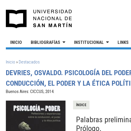
Pasar al contenido principal
UNIVERSIDAD NACIONAL DE S
INICIO
BIBLIOGRAFÍAS
INSTITUCIONAL
LINKS
SE ENCUENTRA USTED AQUÍ
Inicio
»
Destacados
DEVRIES, OSVALDO. PSICOLOGÍA DEL PODE
CONDUCCIÓN, EL PODER Y LA ÉTICA POLÍT
Buenos Aires: CICCUS, 2014.
ÍNDICE
Palabras prelimin
Prólogo.