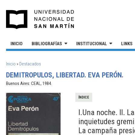
Pasar al contenido principal
UNIVERSIDAD NACIONAL DE S
INICIO
BIBLIOGRAFÍAS
INSTITUCIONAL
LINKS
SE ENCUENTRA USTED AQUÍ
Inicio
»
Destacados
DEMITROPULOS, LIBERTAD. EVA PERÓN.
Buenos Aires: CEAL, 1984.
ÍNDICE
I.Una noche. II. La
inquietudes gremial
La campaña preside