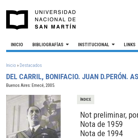
Pasar al contenido principal
UNIVERSIDAD NACIONAL DE S
INICIO
BIBLIOGRAFÍAS
INSTITUCIONAL
LINKS
SE ENCUENTRA USTED AQUÍ
Inicio
»
Destacados
DEL CARRIL, BONIFACIO. JUAN D.PERÓN. A
Buenos Aires: Emecé, 2005.
ÍNDICE
Not preliminar, po
Nota de 1959
Nota de 1994