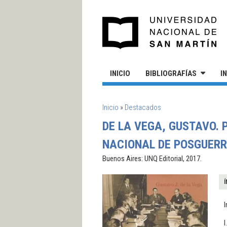
Pasar al contenido principal
UN
INICIO
BIBLIOGRAFÍAS
I
SE ENCUENTRA USTED AQUÍ
Inicio
»
Destacados
DE LA VEGA, GUSTAVO. 
NACIONAL DE POSGUERRA
Buenos Aires: UNQ Editorial, 2017.
Í
I
I