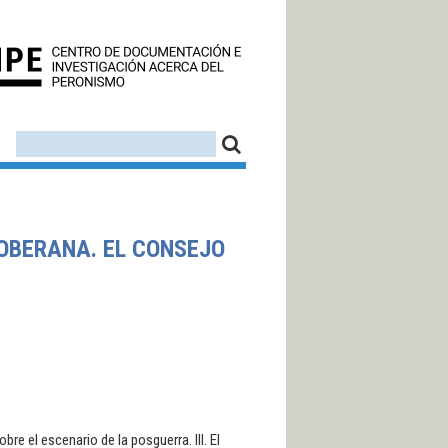
CEDINPE - CENTRO D
FORMULARIO DE BÚSQUEDA
BUSCAR
SOBERANA. EL CONSEJO
re el escenario de la posguerra. III. El